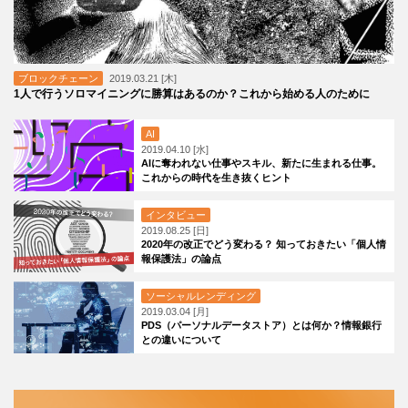
ブロックチェーン
2019.03.21 [木]
1人で行うソロマイニングに勝算はあるのか？これから始める人のために
AI
2019.04.10 [水]
AIに奪われない仕事やスキル、新たに生まれる仕事。
これからの時代を生き抜くヒント
インタビュー
2019.08.25 [日]
2020年の改正でどう変わる？ 知っておきたい「個人情
報保護法」の論点
ソーシャルレンディング
2019.03.04 [月]
PDS（パーソナルデータストア）とは何か？情報銀行
との違いについて