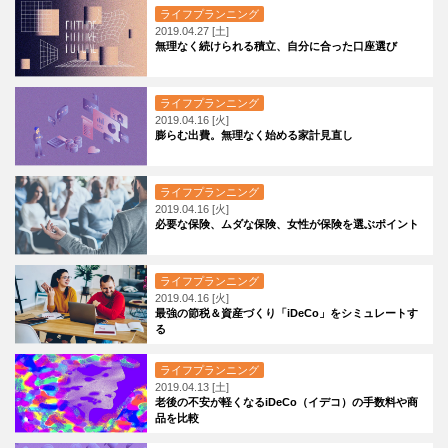
ライフプランニング
2019.04.27 [土]
無理なく続けられる積立、自分に合った口座選び
ライフプランニング
2019.04.16 [火]
膨らむ出費。無理なく始める家計見直し
ライフプランニング
2019.04.16 [火]
必要な保険、ムダな保険、女性が保険を選ぶポイント
ライフプランニング
2019.04.16 [火]
最強の節税＆資産づくり「iDeCo」をシミュレートす
る
ライフプランニング
2019.04.13 [土]
老後の不安が軽くなるiDeCo（イデコ）の手数料や商
品を比較