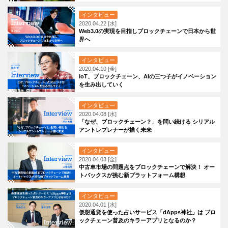
インタビュー
2020.04.22 [水]
Web3.0の実現を目指しブロックチェーンで日本から世
界へ
インタビュー
2020.04.10 [金]
IoT、ブロックチェーン、AIの三つ子がイノベーション
を生み出していく
インタビュー
2020.04.08 [水]
「なぜ、ブロックチェーン？」を問い続ける シリアル
アントレプレナーが描く未来
インタビュー
2020.04.03 [金]
中古車市場の問題点をブロックチェーンで解決！ オー
トバックスが挑む新プラットフォーム構想
インタビュー
2020.04.01 [水]
仮想通貨を使った占いサービス「dApps神社」は ブロ
ックチェーン普及のキラーアプリとなるのか？