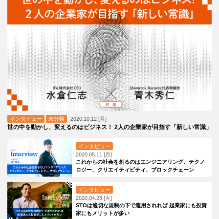
インタビュー
未分類
2020.10.12 [月]
世の中を動かし、変えるのはビジネス！ 2人の企業家が目指す「新しい常識」
インタビュー
2020.05.11 [月]
これからの社会を創るのはエンジニアリング、テクノ
ロジー、クリエイティビティ、ブロックチェーン
インタビュー
2020.04.28 [火]
STOは適切な規制の下で運用されれば 起業家にも投資
家にもメリットが多い