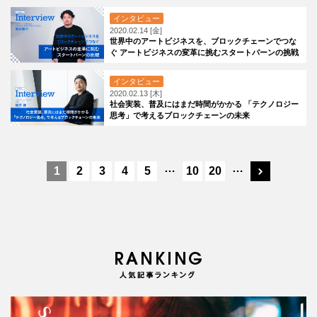
インタビュー
2020.02.14 [金]
世界中のアートビジネスを、ブロックチェーンでつな
ぐ アートビジネスの変革に挑むスタートバーンの挑戦
インタビュー
2020.02.13 [木]
社会実装、普及にはまだ時間がかかる 「テクノロジー
思考」で考えるブロックチェーンの未来
…
…
1
2
3
4
5
10
20