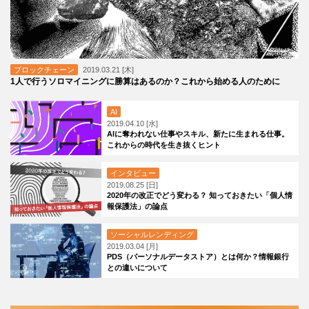
ブロックチェーン
2019.03.21 [木]
1人で行うソロマイニングに勝算はあるのか？これから始める人のために
AI
2019.04.10 [水]
AIに奪われない仕事やスキル、新たに生まれる仕事。
これからの時代を生き抜くヒント
インタビュー
2019.08.25 [日]
2020年の改正でどう変わる？ 知っておきたい「個人情
報保護法」の論点
ソーシャルレンディング
2019.03.04 [月]
PDS（パーソナルデータストア）とは何か？情報銀行
との違いについて