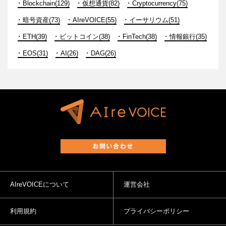
Blockchain(129)
仮想通貨(82)
Cryptocurrency(75)
暗号資産(73)
AIreVOICE(55)
イーサリウム(51)
ETH(39)
ビットコイン(38)
FinTech(38)
情報銀行(35)
EOS(31)
AI(26)
DAG(26)
AIreVOICEについて
運営会社
利用規約
プライバシーポリシー