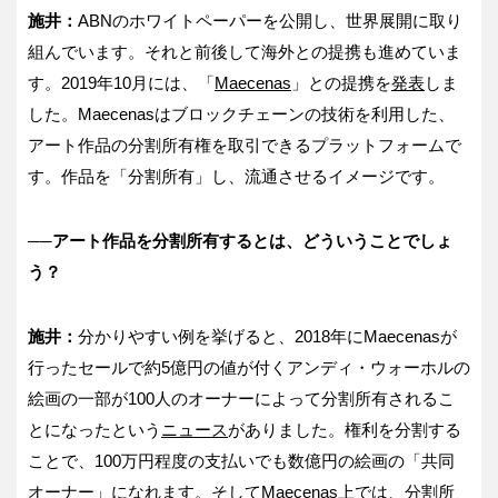
施井：
ABNのホワイトペーパーを公開し、世界展開に取り
組んでいます。それと前後して海外との提携も進めていま
す。2019年10月には、「
Maecenas
」との提携を
発表
しま
した。Maecenasはブロックチェーンの技術を利用した、
アート作品の分割所有権を取引できるプラットフォームで
す。作品を「分割所有」し、流通させるイメージです。
──アート作品を分割所有するとは、どういうことでしょ
う？
施井：
分かりやすい例を挙げると、2018年にMaecenasが
行ったセールで約5億円の値が付くアンディ・ウォーホルの
絵画の一部が100人のオーナーによって分割所有されるこ
とになったという
ニュース
がありました。権利を分割する
ことで、100万円程度の支払いでも数億円の絵画の「共同
オーナー」になれます。そしてMaecenas上では、分割所