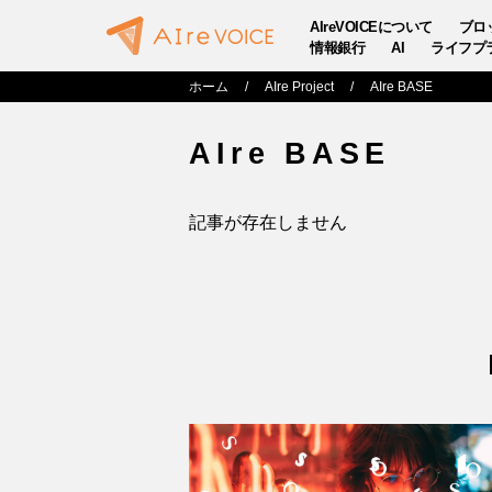
AIreVOICEについて
ブロ
情報銀行
AI
ライフプ
ホーム
AIre Project
AIre BASE
AIre BASE
記事が存在しません