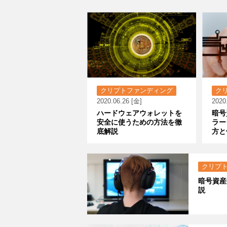
クリプトファンディング
ク
2020.06.26 [金]
2020
ハードウェアウォレットを
暗号
安全に使うための方法を徹
ラー
底解説
方と
クリプ
暗号資産
説