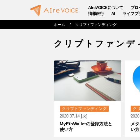
AIreVOICEについて
ブロ
情報銀行
AI
ライフプ
ホーム
クリプトファンディング
クリプトファンデ
クリプトファンディング
ク
2020.07.14 [火]
2020
MyEthWalletの登録方法と
メタ
使い方
い方