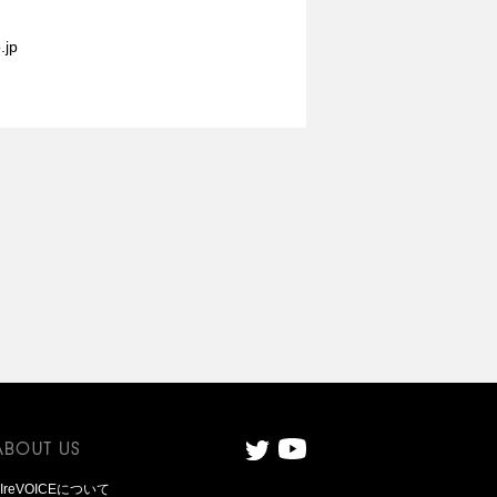
.jp
AIreVOICEについて