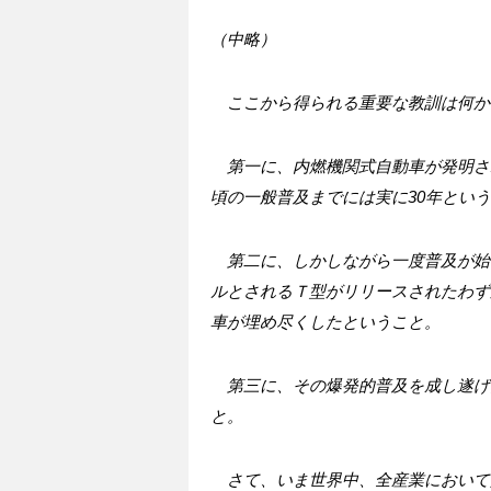
（中略）
ここから得られる重要な教訓は何か
第一に、内燃機関式自動車が発明さ
頃の一般普及までには実に30年とい
第二に、しかしながら一度普及が始
ルとされるＴ型がリリースされたわず
車が埋め尽くしたということ。
第三に、その爆発的普及を成し遂げ
と。
さて、いま世界中、全産業において