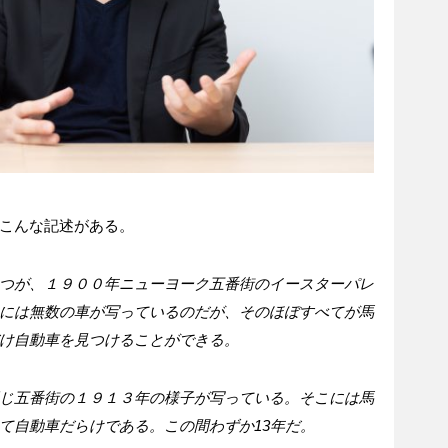
こんな記述がある。
つが、１９００年ニューヨーク五番街のイースターパレ
には無数の車が写っているのだが、そのほぼすべてが馬
け自動車を見つけることができる。
じ五番街の１９１３年の様子が写っている。そこには馬
て自動車だらけである。この間わずか13年だ。