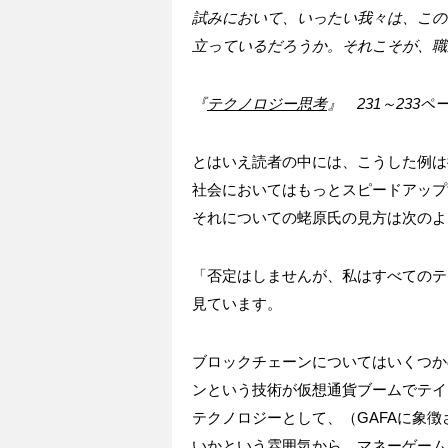
試みにおいて、いったい我々は、この
立っているだろうか。それこそが、職
『
テクノロジー思考
』 231～233ペ
とはいえ読者の中には、こうした例は
社会においてはもっとスピードアップ
それについての蛯原氏の見方は次のよ
「否定はしませんが、私はすべてのテ
見ています。
ブロックチェーンについてはいくつか
ンという技術が仮想通貨ブームでテイ
テクノロジーとして、（GAFAに象
いかという雰囲気から、マネーゲーム