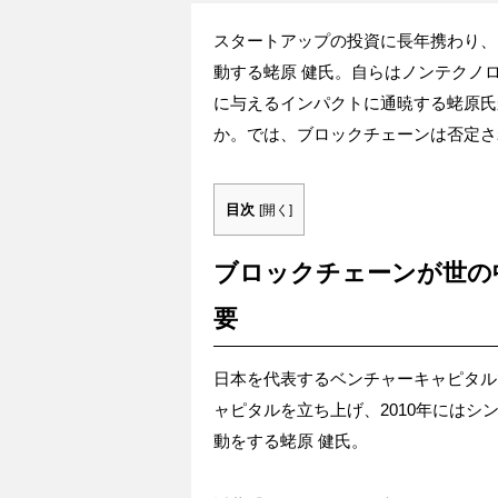
スタートアップの投資に長年携わり、
動する蛯原 健氏。自らはノンテクノ
に与えるインパクトに通暁する蛯原氏
か。では、ブロックチェーンは否定さ
目次
[
開く
]
ブロックチェーンが世の
要
日本を代表するベンチャーキャピタル
ャピタルを立ち上げ、2010年にはシ
動をする蛯原 健氏。