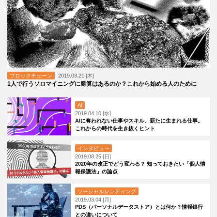
ブロックチェーン
2019.03.21 [木]
1人で行うソロマイニングに勝算はあるのか？これから始める人のために
AI
2019.04.10 [水]
AIに奪われない仕事やスキル、新たに生まれる仕事。
これからの時代を生き抜くヒント
インタビュー
2019.08.25 [日]
2020年の改正でどう変わる？ 知っておきたい「個人情
報保護法」の論点
ソーシャルレンディング
2019.03.04 [月]
PDS（パーソナルデータストア）とは何か？情報銀行
との違いについて