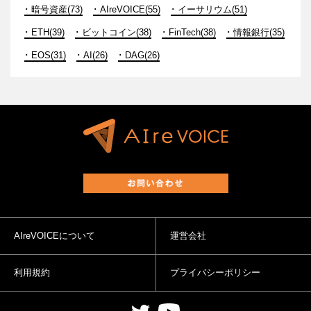
暗号資産(73)
AIreVOICE(55)
イーサリウム(51)
ETH(39)
ビットコイン(38)
FinTech(38)
情報銀行(35)
EOS(31)
AI(26)
DAG(26)
AIreVOICEについて
運営会社
利用規約
プライバシーポリシー