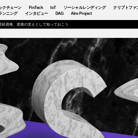
ックチェーン
FinTech
IoT
ソーシャルレンディング
クリプトファ
ランニング
インタビュー
DAG
AIre Project
受給資格、老後の支えとして知っておこう