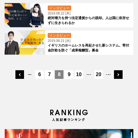
インタビュー
2019.08.22 [木]
絶対権力を持つ法定通貨からの脱却。人は国に依存せ
ずに生きられるか
インタビュー
2019.08.21 [水]
イギリスのホームレスを再起させた新システム。寄付
金詐欺を防ぐ「成果報酬型」募金
...
…
…
6
7
8
9
10
20