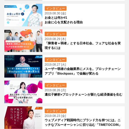
インタビュー
2019.08.30 [金]
お金とは何か#1
お金に心を支配される理由
インタビュー
2019.08.29 [木]
「障害者＝弱者」とする日本社会。フェアな社会を実
現するには
インタビュー
2019.08.27 [火]
ユーザー弱者の金融業界にメスを。ブロックチェーン
アプリ「Blockpass」で金融が変わる
インタビュー
2019.08.26 [月]
遺伝子解析×ブロックチェーンが新たな経済価値を生む
インタビュー
2019.08.23 [金]
ウェブメディア戦国時代にブランド力を持つには。ニ
ッチなブルーオーシャンに切り込む「TIMETOCOIN」