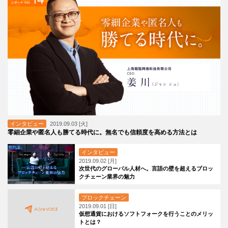
インタビュー
2019.09.03 [火]
零細企業や匿名人も勝てる時代に。無名でも信頼度を高める方法とは
インタビュー
2019.09.02 [月]
次世代のグローバル人材へ。言語の壁を超えるブロッ
クチェーン業界の魅力
ブロックチェーン
2019.09.01 [日]
仮想通貨におけるソフトフォークを行うことのメリッ
トとは？