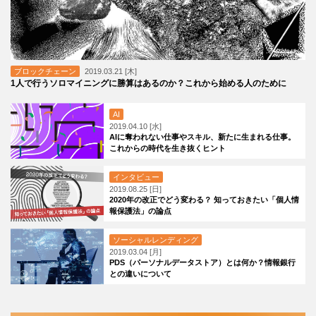
ブロックチェーン
2019.03.21 [木]
1人で行うソロマイニングに勝算はあるのか？これから始める人のために
AI
2019.04.10 [水]
AIに奪われない仕事やスキル、新たに生まれる仕事。
これからの時代を生き抜くヒント
インタビュー
2019.08.25 [日]
2020年の改正でどう変わる？ 知っておきたい「個人情
報保護法」の論点
ソーシャルレンディング
2019.03.04 [月]
PDS（パーソナルデータストア）とは何か？情報銀行
との違いについて