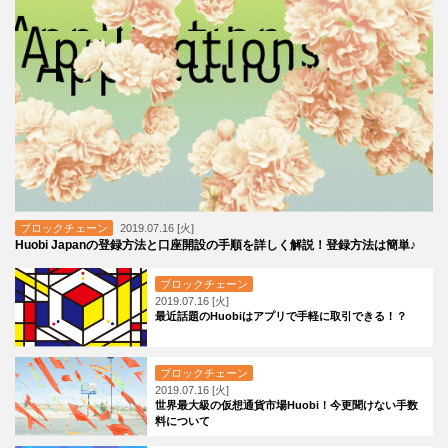
ブロックチェーン
2019.07.16 [火]
Huobi Japanの登録方法と口座開設の手順を詳しく解説！登録方法は簡単♪
ブロックチェーン
2019.07.16 [火]
最近話題のHuobiはアプリで手軽に取引できる！？
ブロックチェーン
2019.07.16 [火]
世界最大級の仮想通貨市場Huobi！今更聞けない手数
料について