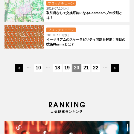
ブロックチェーン
2019.07.10 [水]
取引所なしで交換可能になるCosmosハブの役割と
は？
ブロックチェーン
2019.07.10 [水]
イーサリアムのスケーラビリティ問題を解消！注目の
技術Plasmaとは？
...
...
…
10
18
19
20
21
22