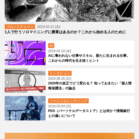
ブロックチェーン
2019.03.21 [木]
1人で行うソロマイニングに勝算はあるのか？これから始める人のために
AI
2019.04.10 [水]
AIに奪われない仕事やスキル、新たに生まれる仕事。
これからの時代を生き抜くヒント
インタビュー
2019.08.25 [日]
2020年の改正でどう変わる？ 知っておきたい「個人情
報保護法」の論点
ソーシャルレンディング
2019.03.04 [月]
PDS（パーソナルデータストア）とは何か？情報銀行
との違いについて