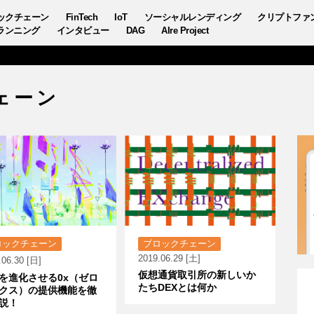
ックチェーン
FinTech
IoT
ソーシャルレンディング
クリプトファ
ランニング
インタビュー
DAG
AIre Project
ェーン
ロックチェーン
ブロックチェーン
2019.06.29 [土]
.06.30 [日]
仮想通貨取引所の新しいか
Xを進化させる0x（ゼロ
たちDEXとは何か
クス）の提供機能を徹
説！