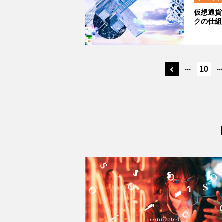
仮想通貨
クの仕組
...
..
10