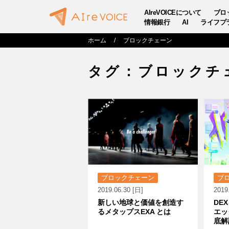
AIreVOICEについて
ブロ
情報銀行
AI
ライフプ
ホーム
ブロックチェーン
タグ：ブロックチ
ブロックチェーン
ブ
2019.06.30 [日]
2019
新しい地球と価値を創造す
DE
るメタップスEXA とは
エッ
底解