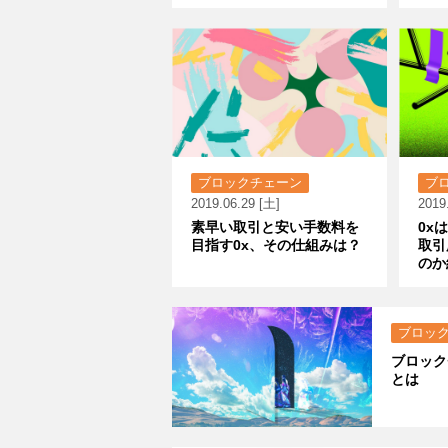
ブロックチェーン
ブ
2019.06.29 [土]
2019
素早い取引と安い手数料を
0x
目指す0x、その仕組みは？
取引
のか
ブロッ
ブロック
とは