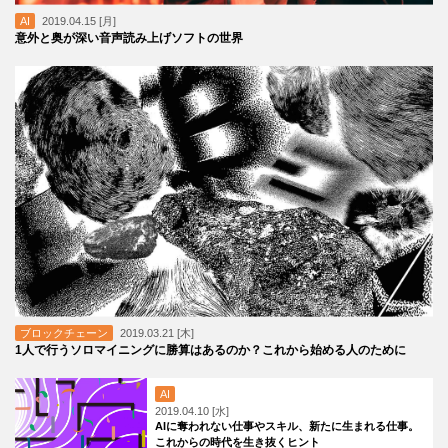
AI
2019.04.15 [月]
意外と奥が深い音声読み上げソフトの世界
ブロックチェーン
2019.03.21 [木]
1人で行うソロマイニングに勝算はあるのか？これから始める人のために
AI
2019.04.10 [水]
AIに奪われない仕事やスキル、新たに生まれる仕事。
これからの時代を生き抜くヒント