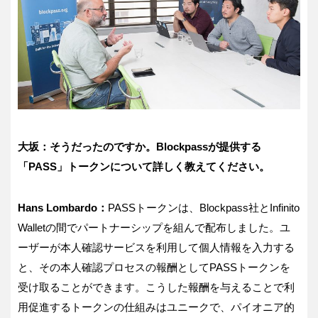
大坂：そうだったのですか。
Blockpass
が提供する
「
PASS
」トークンについて詳しく教えてください。
Hans Lombardo
：
PASS
トークンは、
Blockpass
社と
Infinito
Wallet
の間でパートナーシップを組んで配布しました。ユ
ーザーが本人確認サービスを利用して個人情報を入力する
と、その本人確認プロセスの報酬として
PASS
トークンを
受け取ることができます。こうした報酬を与えることで利
用促進するトークンの仕組みはユニークで、パイオニア的