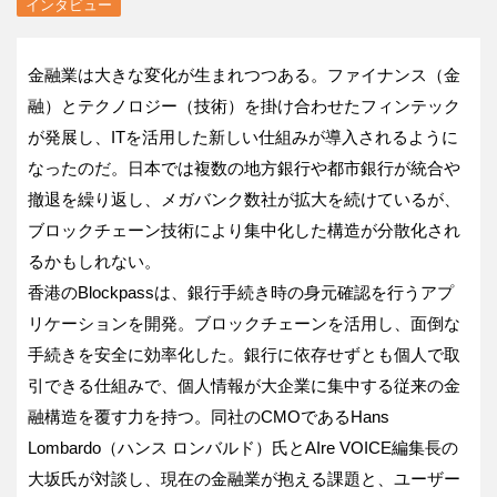
インタビュー
金融業は大きな変化が生まれつつある。ファイナンス（金
融）とテクノロジー（技術）を掛け合わせたフィンテック
が発展し、
IT
を活用した新しい仕組みが導入されるように
なったのだ。日本では複数の地方銀行や都市銀行が統合や
撤退を繰り返し、メガバンク数社が拡大を続けているが、
ブロックチェーン技術により集中化した構造が分散化され
るかもしれない。
香港の
Blockpass
は、銀行手続き時の身元確認を行うアプ
リケーションを開発。ブロックチェーンを活用し、面倒な
手続きを安全に効率化した。銀行に依存せずとも個人で取
引できる仕組みで、個人情報が大企業に集中する従来の金
融構造を覆す力を持つ。同社の
CMO
である
Hans
Lombardo（ハンス ロンバルド）
氏と
AIre VOICE
編集長の
大坂氏が対談し、現在の金融業が抱える課題と、ユーザー