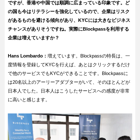
ですが、香港や中国では順調に広まっている印象です。ど
の国も今はリテラシーを強化しているので、企業はリスク
があるものを避ける傾向があり、
KYC
には大きなビジネス
チャンスがありそうですね。実際に
Blockpass
を利用する
企業は増えていますか？
Hans Lombardo
：
増えています。
Blockpass
の特長は、一
度情報を登録して
KYC
を行えば、あとはクリックするだけ
で他のサービスでも
KYC
ができることです。
Blockpass
に
は
20
名以上のアーリーアダプターがいて、そのほとんどが
日本人でした。日本人はこうしたサービスへの感度が非常
に高いと感じます。