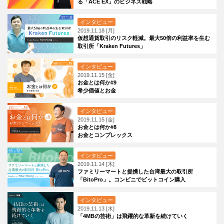
る「ACE EX」のビジネス戦略
インタビュー
2019.11.18 [月]
仮想通貨取引のリスク軽減。最大50倍の利益率を生む
取引所「Kraken Futures」
インタビュー
2019.11.15 [金]
お金とは何か#9
希少価値とお金
インタビュー
2019.11.15 [金]
お金とは何か#8
お金とコンプレックス
インタビュー
2019.11.14 [木]
ファミリーマートと提携した台湾最大の取引所
「BitoPro」。コンビニでビットコイン購入
インタビュー
2019.11.13 [水]
「4MBの芸術」は飛躍的な革新を続けていく