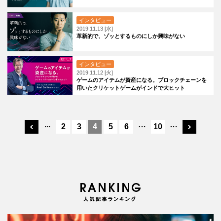
インタビュー
2019.11.13 [水]
革新的で、ゾッとするものにしか興味がない
インタビュー
2019.11.12 [火]
ゲームのアイテムが資産になる。ブロックチェーンを
用いたクリケットゲームがインドで大ヒット
...
…
…
2
3
4
5
6
10