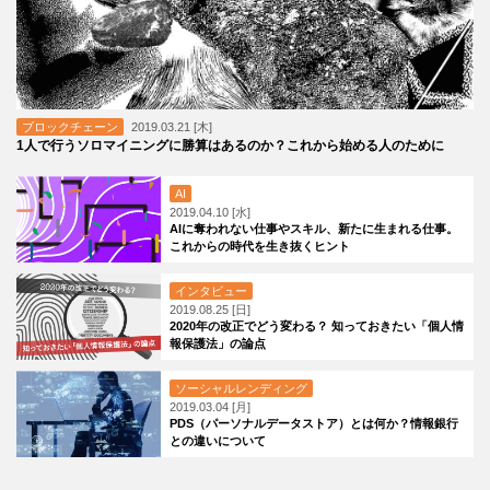
ブロックチェーン
2019.03.21 [木]
1人で行うソロマイニングに勝算はあるのか？これから始める人のために
AI
2019.04.10 [水]
AIに奪われない仕事やスキル、新たに生まれる仕事。
これからの時代を生き抜くヒント
インタビュー
2019.08.25 [日]
2020年の改正でどう変わる？ 知っておきたい「個人情
報保護法」の論点
ソーシャルレンディング
2019.03.04 [月]
PDS（パーソナルデータストア）とは何か？情報銀行
との違いについて