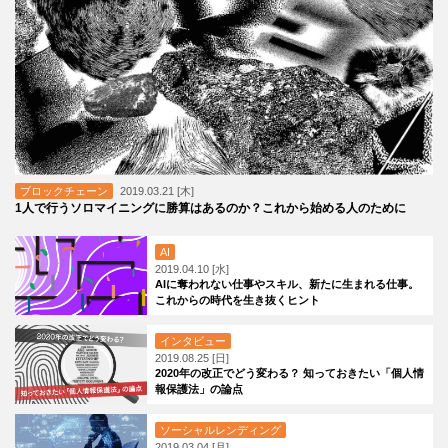
ブロックチェーン
2019.03.21 [木]
1人で行うソロマイニングに勝算はあるのか？これから始める人のために
AI
2019.04.10 [水]
AIに奪われない仕事やスキル、新たに生まれる仕事。
これからの時代を生き抜くヒント
インタビュー
2019.08.25 [日]
2020年の改正でどう変わる？ 知っておきたい「個人情
報保護法」の論点
ソーシャルレンディング
2019.03.04 [月]