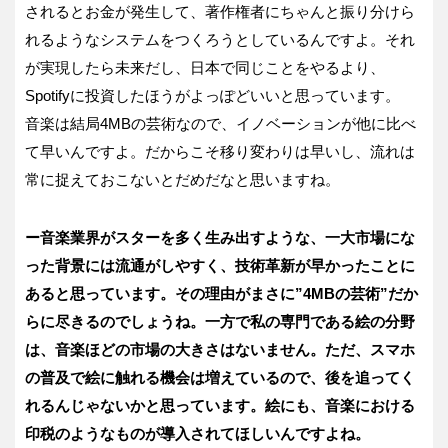
されるとお金が発生して、著作権者にちゃんと振り分けら
れるようなシステムをつくろうとしているんですよ。それ
が実現したら未来だし、日本で同じことをやるより、
Spotifyに投資したほうがよっぽどいいと思っています。
音楽は結局4MBの芸術なので、イノベーションが他に比べ
て早いんですよ。だからこそ移り変わりは早いし、流れは
常に捉えておこないとだめだなと思いますね。
ー音楽業界がスターを多く生み出すような、一大市場にな
った背景には流通がしやすく、技術革新が早かったことに
あると思っています。その理由がまさに”4MB
の芸術”
だか
らに尽きるのでしょうね。一方で私の専門である絵の分野
は、音楽ほどの市場の大きさはないません。ただ、スマホ
の普及で絵に触れる機会は増えているので、後を追ってく
れるんじゃないかと思っています。絵にも、音楽における
印税のようなものが導入されてほしいんですよね。