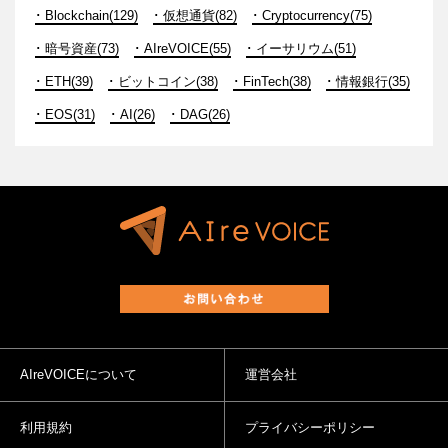
Blockchain(129)
仮想通貨(82)
Cryptocurrency(75)
暗号資産(73)
AIreVOICE(55)
イーサリウム(51)
ETH(39)
ビットコイン(38)
FinTech(38)
情報銀行(35)
EOS(31)
AI(26)
DAG(26)
AIreVOICEについて
運営会社
利用規約
プライバシーポリシー