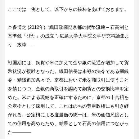
ここでは一例として、以下からの抜粋をあげておきます。
本多博之 (2012年). “織田政権期京都の貨幣流通 – 石高制と
基準銭「びた」の成立 ”. 広島大学大学院文学研究科論集よ
り 抜粋—-
戦国期には、銅貨や米に加えて金や銀の流通が増加して貨
幣状況が複雑となった。織田信長は永禄の法令である撰銭
令・精銭追加条々で、京都において米を商取引に使うこと
を禁じつつ、金銀の商取引を認めて銅貨との交換比率を定
めた。米による現納を正確にするために、京都の十合枡を
公定枡として採用して、これはのちの豊臣政権にも引き継
がれる。公定枡による度量衡の統一は、米の価値尺度とし
ての信用を高めたため、結果として石高の信用につながっ
た————