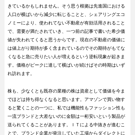
きているかもしれません。そう思う根拠は先進国における
人口が横ばいから減少に転じることと、シェアリングエコ
ノミーにより、使われてない不動産が有効活用されること
で、需要が満たされていき、一つ前の記事で書いた希少価
値が失われてくると思うからです。現在の不動産の価値に
は値上がり期待が多く含まれているのでその期待がもてな
くなると急に売りたい人が増えるという逆転現象が起きま
す。価格がピークに達して横ばいが続けばその時期はいず
れ訪れます。
株も、少なくとも既存の業種の株は資産として価値を今ま
でほどは持ち得なくなると思います。アマゾンで買い物す
ると驚くことの一つに、私では機能性もファッション性も
一流ブランドと大差ないのに金額は一桁安いという製品が
送られてくることがあります。ＩＴによる中抜きが進むこ
とで、ブランド企業が発注していた工場からダイレクトに