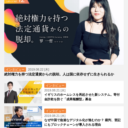
インタビュー
2019.08.22 [木]
絶対権力を持つ法定通貨からの脱却。人は国に依存せずに生きられるか
インタビュー
2019.08.21 [水]
イギリスのホームレスを再起させた新システム。寄付
金詐欺を防ぐ「成果報酬型」募金
インタビュー
2019.08.21 [水]
なぜ中国で急速なデジタル化が進むのか？ 裁判、登記
にもブロックチェーンが導入される理由