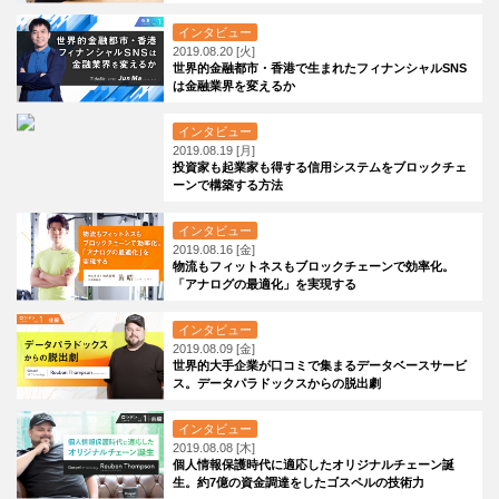
インタビュー
2019.08.20 [火]
世界的金融都市・香港で生まれたフィナンシャルSNS
は金融業界を変えるか
インタビュー
2019.08.19 [月]
投資家も起業家も得する信用システムをブロックチェ
ーンで構築する方法
インタビュー
2019.08.16 [金]
物流もフィットネスもブロックチェーンで効率化。
「アナログの最適化」を実現する
インタビュー
2019.08.09 [金]
世界的大手企業が口コミで集まるデータベースサービ
ス。データパラドックスからの脱出劇
インタビュー
2019.08.08 [木]
個人情報保護時代に適応したオリジナルチェーン誕
生。約7億の資金調達をしたゴスペルの技術力