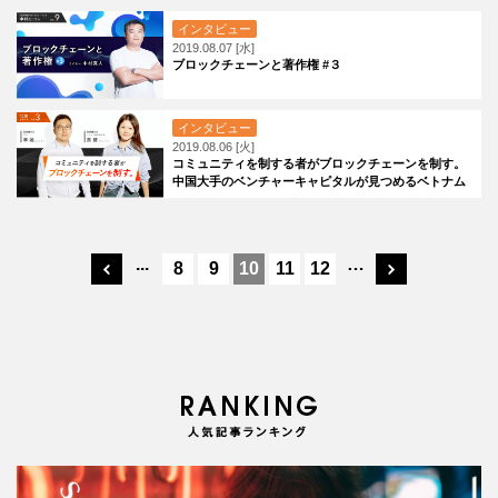
インタビュー
2019.08.07 [水]
ブロックチェーンと著作権 #３
インタビュー
2019.08.06 [火]
コミュニティを制する者がブロックチェーンを制す。
中国大手のベンチャーキャピタルが見つめるベトナム
の発展
...
…
8
9
10
11
12