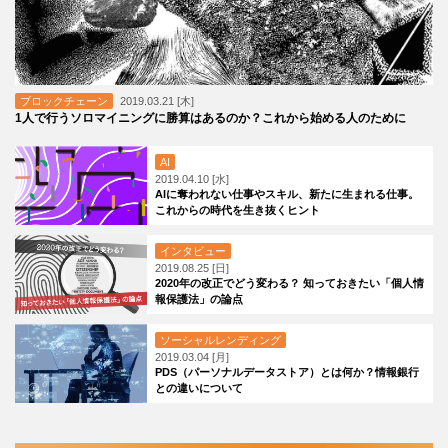
ブロックチェーン
2019.03.21 [木]
1人で行うソロマイニングに勝算はあるのか？これから始める人のために
AI
2019.04.10 [水]
AIに奪われない仕事やスキル、新たに生まれる仕事。
これからの時代を生き抜くヒント
インタビュー
2019.08.25 [日]
2020年の改正でどう変わる？ 知っておきたい「個人情
報保護法」の論点
ソーシャルレンディング
2019.03.04 [月]
PDS（パーソナルデータストア）とは何か？情報銀行
との違いについて