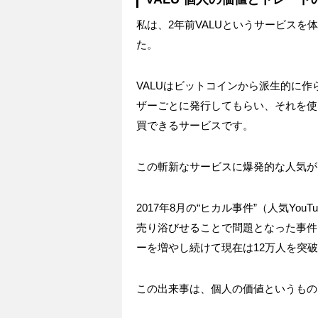
私は、
2
年前
VALU
というサービスを体
た。
VALU
はビットコインから派生的に作
ザーごとに発行してもらい、それを使
買できるサービスです。
この斬新なサービスに爆発的な人気が
2017
年
8
月の“ヒカル事件”（人気
YouTu
売り浴びせることで問題となった事件
ーを増やし続けて現在は
12
万人を突破
この出来事は、個人の価値というもの