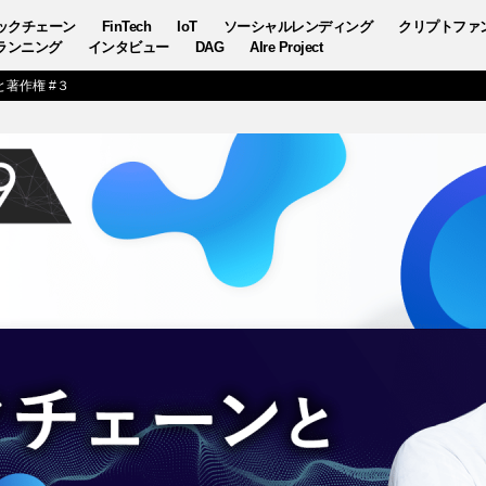
ックチェーン
FinTech
IoT
ソーシャルレンディング
クリプトファ
ランニング
インタビュー
DAG
AIre Project
著作権 #３