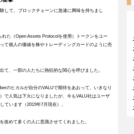
験して、ブロックチェーンに急速に興味を持ちまし
られた（
Open Assets Protocol
を使用）トークンをユー
って個人の価値を株やトレーディングカードのように売
出て、一部の人たちに熱狂的な関心を呼びました。
ber
のヒカルが自分の
VALU
で期待をあおって、いきなり
）で人気は下火になりましたが、今も
VALU
社はユーザ
しています（
2019
年
7
月現在）。
を改めて多くの人に意識させてくれました。