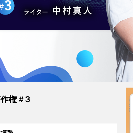
作権 #３
の衝撃