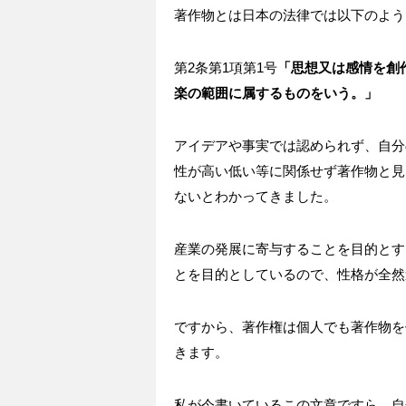
著作物とは日本の法律では以下のよう
第
2
条第
1
項第
1
号
「思想又は感情を創
楽の範囲に属するものをいう。」
アイデアや事実では認められず、自分
性が高い低い等に関係せず著作物と見
ないとわかってきました。
産業の発展に寄与することを目的とす
とを目的としているので、性格が全然
ですから、著作権は個人でも著作物を
きます。
私が今書いているこの文章ですら、自