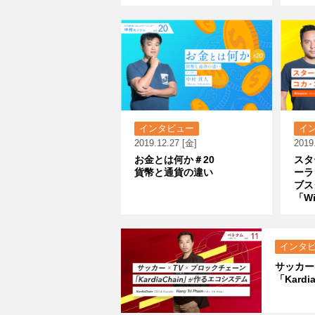
インタビュー
イ
2019.12.27 [金]
2019
お金とは何か＃20
スタ
貨幣と通貨の違い
ーラ
ブス
「W
インタ
サッカー
「Kard