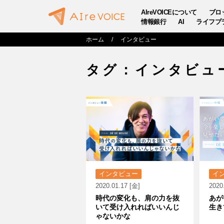
AIreVOICEについて
ブロ
情報銀行
AI
ライフプ
ホーム
インタビュー
タグ：インタビュ
インタビュー
イ
2020.01.17 [金]
2020
時代の変化も、肩の力を抜
あが
いて受け入れればいいんじ
生き
ゃないかな