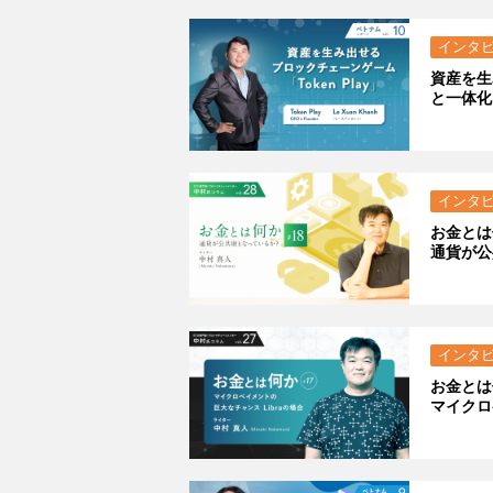
インタ
資産を生
と一体化
インタ
お金とは
通貨が公
インタ
お金とは
マイクロ