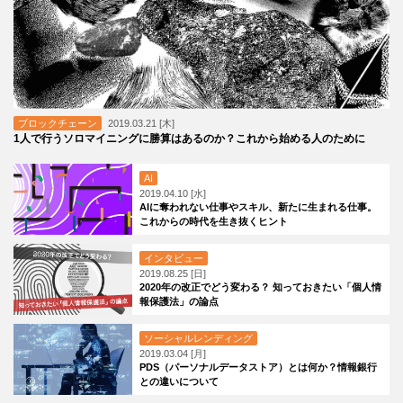
ブロックチェーン
2019.03.21 [木]
1人で行うソロマイニングに勝算はあるのか？これから始める人のために
AI
2019.04.10 [水]
AIに奪われない仕事やスキル、新たに生まれる仕事。
これからの時代を生き抜くヒント
インタビュー
2019.08.25 [日]
2020年の改正でどう変わる？ 知っておきたい「個人情
報保護法」の論点
ソーシャルレンディング
2019.03.04 [月]
PDS（パーソナルデータストア）とは何か？情報銀行
との違いについて