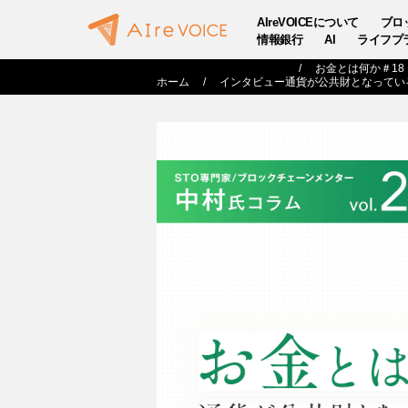
AIreVOICEについて
ブロ
情報銀行
AI
ライフプ
お金とは何か＃18
ホーム
インタビュー
通貨が公共財となってい