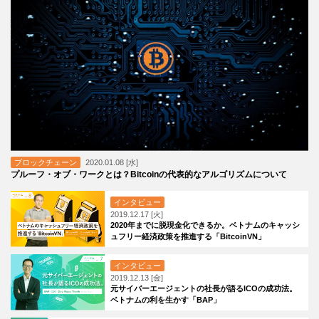
ブロックチェーン
2020.01.08 [水]
プルーフ・オブ・ワークとは？Bitcoinの代表的なアルゴリズムについて
インタビュー
2019.12.17 [火]
2020年までに脱現金化できるか。ベトナムのキャッシ
ュフリー経済政策を推進する「BitcoinVN」
インタビュー
2019.12.13 [金]
元サイバーエージェントの社長が語るICOの成功法。
ベトナムの利を生かす「BAP」