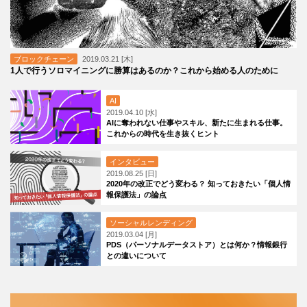
ブロックチェーン
2019.03.21 [木]
1人で行うソロマイニングに勝算はあるのか？これから始める人のために
AI
2019.04.10 [水]
AIに奪われない仕事やスキル、新たに生まれる仕事。
これからの時代を生き抜くヒント
インタビュー
2019.08.25 [日]
2020年の改正でどう変わる？ 知っておきたい「個人情
報保護法」の論点
ソーシャルレンディング
2019.03.04 [月]
PDS（パーソナルデータストア）とは何か？情報銀行
との違いについて