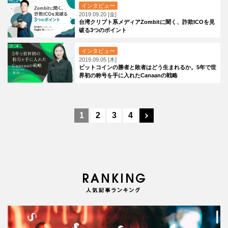
インタビュー
2019.09.20 [金]
台湾クリプト系メディアZombitに聞く、詐欺ICOを見
破る3つのポイント
インタビュー
2019.09.05 [木]
ビットコインの勝者と敗者はどう生まれるか。5年で世
界初の称号を手に入れたCanaanの戦略
1
2
3
4