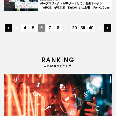
AIreプロジェクトがサポートしている新トークン
「ARCS」が取引所「KuCoin」に上場【IFA×KuCoin
対談】
...
…
…
4
5
6
7
8
20
30
40