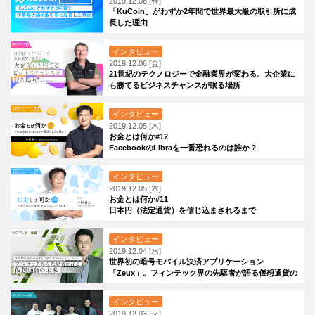
2019.12.06 [金]
「KuCoin」がわずか2年間で世界最大級の取引所に成
長した理由
インタビュー
2019.12.06 [金]
21世紀のテクノロジーで金融業界が変わる。大企業に
も勝てるビジネスチャンスが眠る場所
インタビュー
2019.12.05 [木]
お金とは何か#12
FacebookのLibraを一番恐れるのは誰か？
インタビュー
2019.12.05 [木]
お金とは何か#11
日本円（法定通貨）を信じ込まされるまで
インタビュー
2019.12.04 [水]
世界初の暗号モバイル決済アプリケーション
「Zeux」。フィンテック界の先駆者が語る仮想通貨の
未来
インタビュー
2019.12.03 [火]