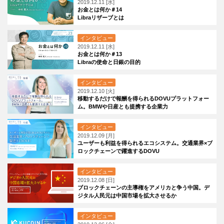
2019.12.11 [水]
お金とは何か＃14
Libraリザーブとは
インタビュー
2019.12.11 [水]
お金とは何か＃13
Libraの使命と日銀の目的
インタビュー
2019.12.10 [火]
移動するだけで報酬を得られるDOVUプラットフォー
ム。BMWや日産とも提携する企業力
インタビュー
2019.12.09 [月]
ユーザーも利益を得られるエコシステム。交通業界×ブ
ロックチェーンで躍進するDOVU
インタビュー
2019.12.08 [日]
ブロックチェーンの主導権をアメリカと争う中国。デ
ジタル人民元は中国市場を拡大させるか
インタビュー