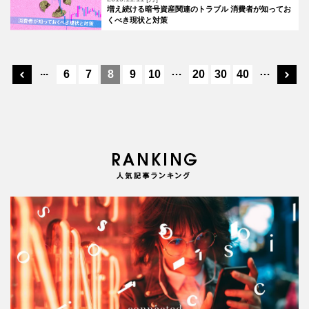
増え続ける暗号資産関連のトラブル 消費者が知ってお
くべき現状と対策
...
…
…
6
7
8
9
10
20
30
40