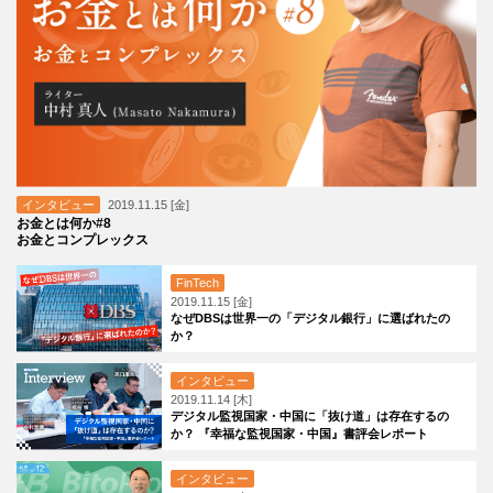
インタビュー
2019.11.15 [金]
お金とは何か#8
お金とコンプレックス
FinTech
2019.11.15 [金]
なぜDBSは世界一の「デジタル銀行」に選ばれたの
か？
インタビュー
2019.11.14 [木]
デジタル監視国家・中国に「抜け道」は存在するの
か？ 『幸福な監視国家・中国』書評会レポート
インタビュー