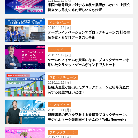
2019.11.13 [水]
米国の暗号通貨に対する今後の展望はいかに？ 上院公
聴会から見えて来た新しい立ち位置
インタビュー
2019.11.12 [火]
オープンイノベーションでブロックチェーンの 社会実
装を支えるNTTデータの仕事術
インタビュー
2019.11.12 [火]
ゲームのアイテムが資産になる。ブロックチェーンを
用いたクリケットゲームがインドで大ヒット
ブロックチェーン
2019.11.12 [火]
新経済連盟が提出したブロックチェーンと暗号資産に
関する要望の狙いとは？
インタビュー
2019.11.11 [月]
処理速度の遅さを克服する新構造ブロックチェーン。
デジタルマーケ先進国ベトナムの「Yolla Network」
ブロックチェーン
2019.11.11 [月]