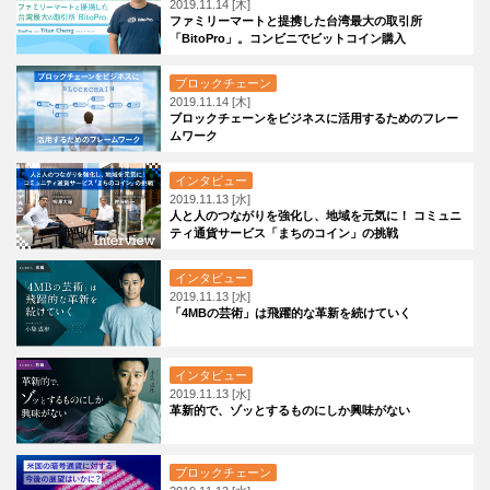
2019.11.14 [木]
ファミリーマートと提携した台湾最大の取引所
「BitoPro」。コンビニでビットコイン購入
ブロックチェーン
2019.11.14 [木]
ブロックチェーンをビジネスに活用するためのフレー
ムワーク
インタビュー
2019.11.13 [水]
人と人のつながりを強化し、地域を元気に！ コミュニ
ティ通貨サービス「まちのコイン」の挑戦
インタビュー
2019.11.13 [水]
「4MBの芸術」は飛躍的な革新を続けていく
インタビュー
2019.11.13 [水]
革新的で、ゾッとするものにしか興味がない
ブロックチェーン