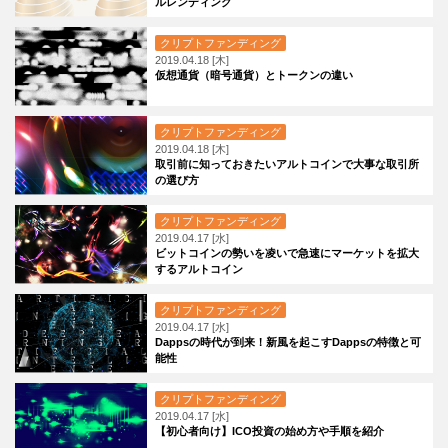
ルレンディング
クリプトファンディング
2019.04.18 [木]
仮想通貨（暗号通貨）とトークンの違い
クリプトファンディング
2019.04.18 [木]
取引前に知っておきたいアルトコインで大事な取引所
の選び方
クリプトファンディング
2019.04.17 [水]
ビットコインの勢いを凌いで急速にマーケットを拡大
するアルトコイン
クリプトファンディング
2019.04.17 [水]
Dappsの時代が到来！新風を起こすDappsの特徴と可
能性
クリプトファンディング
2019.04.17 [水]
【初心者向け】ICO投資の始め方や手順を紹介