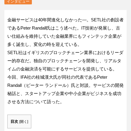
インタビュー
金融サービスは40年間進化しなかった―。SETL社の創設者
であるPeter Randall氏はこう述べた。IT技術が発展し、古
い仕組みを維持していた金融業界にもフィンテック企業が
多く誕生し、変化の時を迎えている。
SETL社はイギリスのブロックチェーン業界におけるリーダ
ー的存在だ。独自のブロックチェーンを開発し、リアルタ
イムの金融決済を可能にするサービスを提供している。
今回、IFA社の桂城漢大氏が同社の代表であるPeter
Randall（ピーター ランドール）氏と対談。サービスの開発
秘話と、スタートアップ企業や中小企業がビジネスを成功
させる方法について語った。
目次
[
開く
]