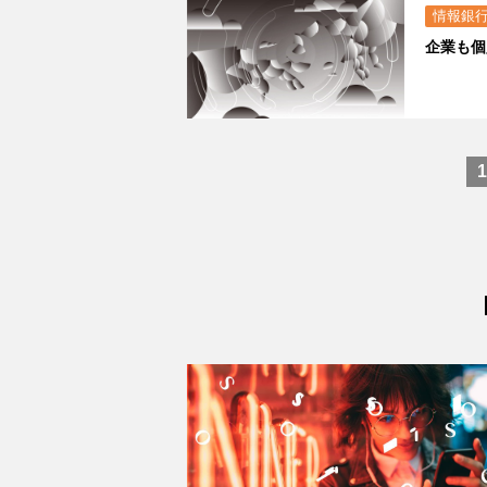
情報銀
企業も個
1