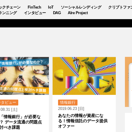
ックチェーン
FinTech
IoT
ソーシャルレンディング
クリプトファ
ランニング
インタビュー
DAG
AIre Project
ンタビュー
情報銀行
2019.06.23 [日]
.08.31 [土]
あなたの情報が資産にな
「情報銀行」が必要な
る！情報信託のデータ提供
？ データ流通の問題点
オファー
討べき課題