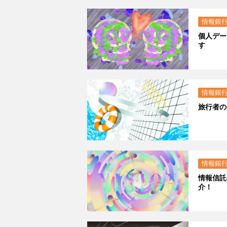
情報銀
個人デー
す
情報銀
旅行者の
情報銀
情報信託
介！