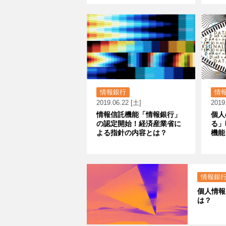
情報銀行
情
2019.06.22 [土]
2019
情報信託機能「情報銀行」
個人
の認定開始！経済産業省に
る」
よる指針の内容とは？
機能
情報銀
個人情報
は？