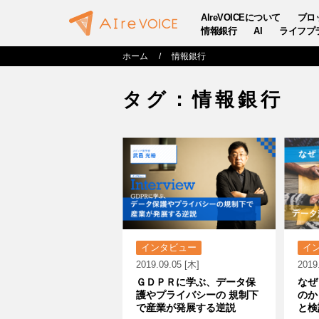
AIreVOICEについて
ブロ
情報銀行
AI
ライフプ
ホーム
情報銀行
タグ：情報銀行
インタビュー
イ
2019.09.05 [木]
2019
ＧＤＰＲに学ぶ、データ保
なぜ
護やプライバシーの 規制下
のか
で産業が発展する逆説
と検