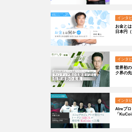
インタ
お金とは
日本円（
インタ
世界初の
ク界の先
インタ
AIre
「KuCo