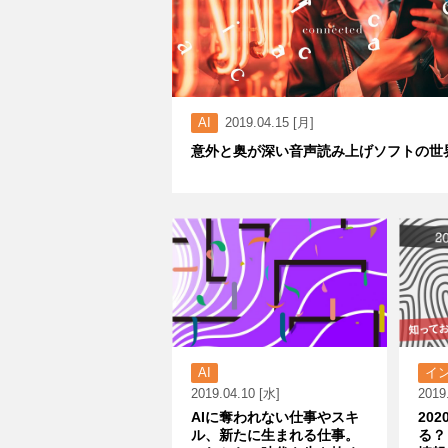
AI
2019.04.15 [月]
意外と奥が深い音声読み上げソフトの世
AI
イ
2019.04.10 [水]
2019
AIに奪われない仕事やスキ
20
ル、新たに生まれる仕事。
る？