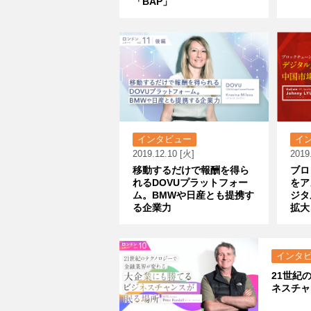
「BAP」
インタビュー
イ
2019.12.10 [火]
2019
移動するだけで報酬を得ら
ブロ
れるDOVUプラットフォー
をア
ム。BMWや日産とも提携す
ジタ
る企業力
拡大
インタ
21世紀
ネスチャ