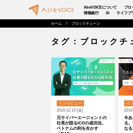
AIreVOICEについて
ブロ
情報銀行
AI
ライフプ
ホーム
ブロックチェーン
タグ：ブロックチ
インタビュー
イ
2019.12.13 [金]
2019
元サイバーエージェントの
今あ
社長が語るICOの成功法。
る。
ベトナムの利を生かす
なる