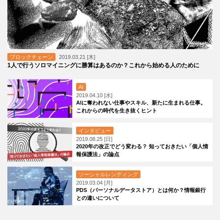
ブロックチェーン
2019.03.21 [木]
1人で行うソロマイニングに勝算はあるのか？これから始める人のために
AI
2019.04.10 [水]
AIに奪われない仕事やスキル、新たに生まれる仕事。
これからの時代を生き抜くヒント
インタビュー
2019.08.25 [日]
2020年の改正でどう変わる？ 知っておきたい「個人情
報保護法」の論点
ソーシャルレンディング
2019.03.04 [月]
PDS（パーソナルデータストア）とは何か？情報銀行
との違いについて