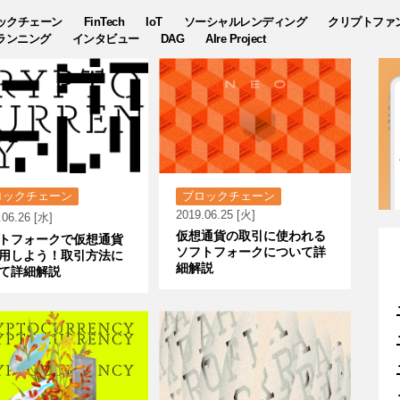
ックチェーン
FinTech
IoT
ソーシャルレンディング
クリプトファ
ランニング
インタビュー
DAG
AIre Project
ロックチェーン
ブロックチェーン
2019.06.25 [火]
.06.26 [水]
仮想通貨の取引に使われる
トフォークで仮想通貨
ソフトフォークについて詳
用しよう！取引方法に
細解説
て詳細解説