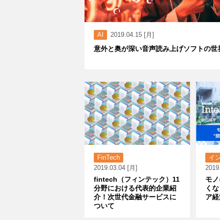
AI
2019.04.15 [月]
意外と奥が深い音声読み上げソフトの世
FinTech
イ
2019.03.04 [月]
2019
fintech（フィンテック）11
モノ
分野における代表的企業紹
くな
介！次世代金融サービスに
ア経
ついて