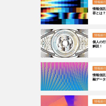
情報銀
情報信託
容とは？
情報銀
個人の行
解説！
情報銀
情報信託
融データ
情報銀