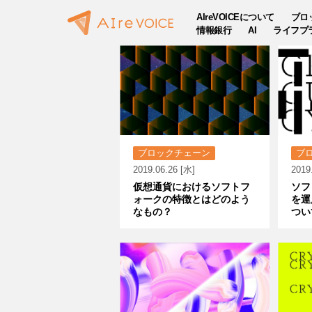
AIreVOICEについて
ブロ
情報銀行
AI
ライフプ
ブロックチェーン
ブ
2019.06.26 [水]
2019
仮想通貨におけるソフトフ
ソフ
ォークの特徴とはどのよう
を運
なもの？
つい