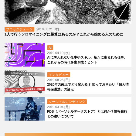
ブロックチェーン
2019.03.21 [木]
1人で行うソロマイニングに勝算はあるのか？これから始める人のために
AI
2019.04.10 [水]
AIに奪われない仕事やスキル、新たに生まれる仕事。
これからの時代を生き抜くヒント
インタビュー
2019.08.25 [日]
2020年の改正でどう変わる？ 知っておきたい「個人情
報保護法」の論点
ソーシャルレンディング
2019.03.04 [月]
PDS（パーソナルデータストア）とは何か？情報銀行
との違いについて