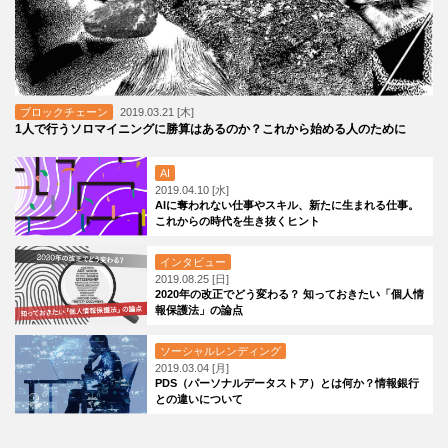
ブロックチェーン
2019.03.21 [木]
1人で行うソロマイニングに勝算はあるのか？これから始める人のために
AI
2019.04.10 [水]
AIに奪われない仕事やスキル、新たに生まれる仕事。
これからの時代を生き抜くヒント
インタビュー
2019.08.25 [日]
2020年の改正でどう変わる？ 知っておきたい「個人情
報保護法」の論点
ソーシャルレンディング
2019.03.04 [月]
PDS（パーソナルデータストア）とは何か？情報銀行
との違いについて