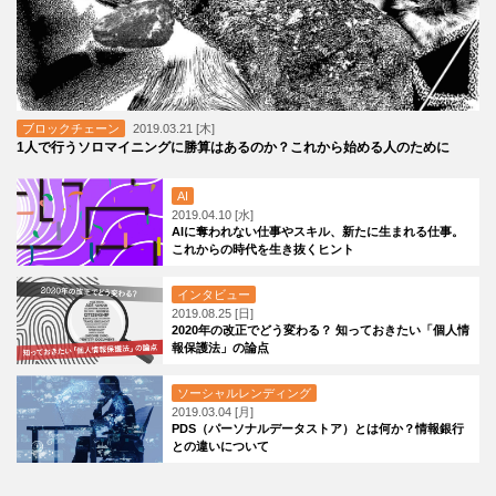
ブロックチェーン
2019.03.21 [木]
1人で行うソロマイニングに勝算はあるのか？これから始める人のために
AI
2019.04.10 [水]
AIに奪われない仕事やスキル、新たに生まれる仕事。
これからの時代を生き抜くヒント
インタビュー
2019.08.25 [日]
2020年の改正でどう変わる？ 知っておきたい「個人情
報保護法」の論点
ソーシャルレンディング
2019.03.04 [月]
PDS（パーソナルデータストア）とは何か？情報銀行
との違いについて