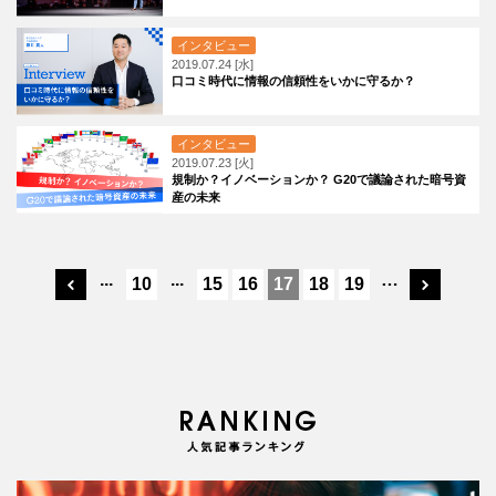
インタビュー
2019.07.24 [水]
口コミ時代に情報の信頼性をいかに守るか？
インタビュー
2019.07.23 [火]
規制か？イノベーションか？ G20で議論された暗号資
産の未来
...
...
…
10
15
16
17
18
19