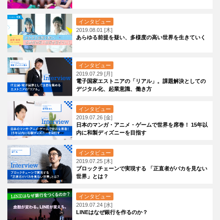
インタビュー
2019.08.01 [木]
あらゆる前提を疑い、多様度の高い世界を生きていく
インタビュー
2019.07.29 [月]
電子国家エストニアの「リアル」。課題解決としての
デジタル化、起業意識、働き方
インタビュー
2019.07.26 [金]
日本のマンガ・アニメ・ゲームで世界を席巻！ 15年以
内に和製ディズニーを目指す
インタビュー
2019.07.25 [木]
ブロックチェーンで実現する 「正直者がバカを見ない
世界」とは？
インタビュー
2019.07.24 [水]
LINEはなぜ銀行を作るのか？