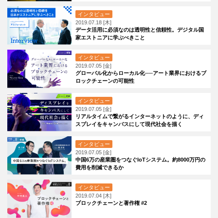
インタビュー
2019.07.18 [木]
データ活用に必須なのは透明性と信頼性。デジタル国
家エストニアに学ぶべきこと
インタビュー
2019.07.05 [金]
グローバル化からローカル化──アート業界におけるブ
ロックチェーンの可能性
インタビュー
2019.07.05 [金]
リアルタイムで繋がるインターネットのように、ディ
スプレイをキャンバスにして現代社会を描く
インタビュー
2019.07.05 [金]
中国6万の産業圏をつなぐIoTシステム。約8000万円の
費用を削減できるか
インタビュー
2019.07.04 [木]
ブロックチェーンと著作権 #2