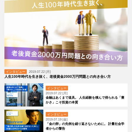
インタビュー
2019.07.22 [月]
人生100年時代を生き抜く、老後資金2000万円問題との向き合い方
インタビュー
2019.07.22 [月]
金融はあくまで道具。 人生経験を積んで得られる「豊
かさ」こそ投資の本質
インタビュー
2019.07.19 [金]
「金の卵」の先例を繰り返さないために。 計量社会学
者からの警告