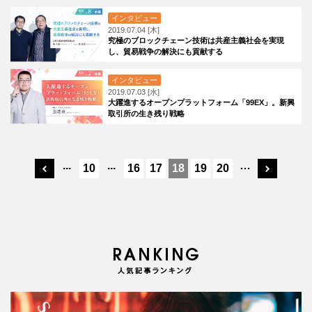
インタビュー
2019.07.04 [木]
究極のブロックチェーン技術は共産主義社会を実現
し、貿易戦争の解決にも貢献する
インタビュー
2019.07.03 [水]
大躍進するオープンプラットフォーム「99EX」。新興
取引所の生き残り戦略
...
...
…
10
16
17
18
19
20