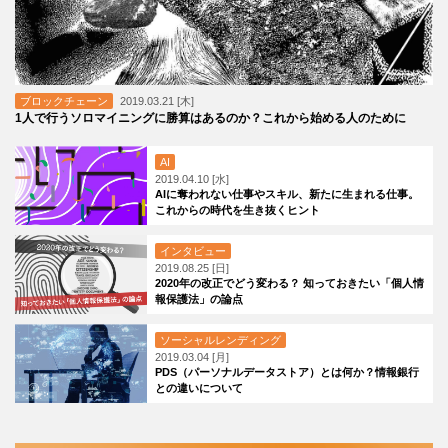
ブロックチェーン
2019.03.21 [木]
1人で行うソロマイニングに勝算はあるのか？これから始める人のために
AI
2019.04.10 [水]
AIに奪われない仕事やスキル、新たに生まれる仕事。
これからの時代を生き抜くヒント
インタビュー
2019.08.25 [日]
2020年の改正でどう変わる？ 知っておきたい「個人情
報保護法」の論点
ソーシャルレンディング
2019.03.04 [月]
PDS（パーソナルデータストア）とは何か？情報銀行
との違いについて