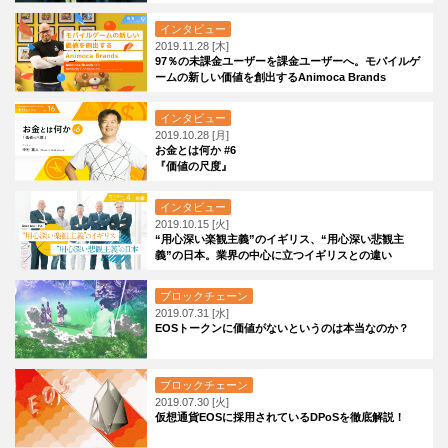
対談】
インタビュー
2019.11.28 [木]
97％の未課金ユーザーを課金ユーザーへ。モバイルゲ
ームの新しい価値を創出するAnimoca Brands
インタビュー
2019.10.28 [月]
お金とは何か #6
『価値の尺度』
インタビュー
2019.10.15 [火]
“用心深い楽観主義”のイギリス、“用心深い悲観主
義”の日本。業界の中心に立つイギリスとの違い
ブロックチェーン
2019.07.31 [水]
EOSトークンに価値がないというのは本当なのか？
ブロックチェーン
2019.07.30 [火]
仮想通貨EOSに採用されているDPoSを徹底解説！