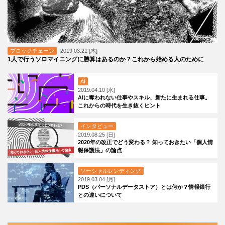
ブロックチェーン
2019.03.21 [木]
1人で行うソロマイニングに勝算はあるのか？これから始める人のために
AI
2019.04.10 [水]
AIに奪われない仕事やスキル、新たに生まれる仕事。
これからの時代を生き抜くヒント
インタビュー
2019.08.25 [日]
2020年の改正でどう変わる？ 知っておきたい「個人情
報保護法」の論点
ソーシャルレンディング
2019.03.04 [月]
PDS（パーソナルデータストア）とは何か？情報銀行
との違いについて