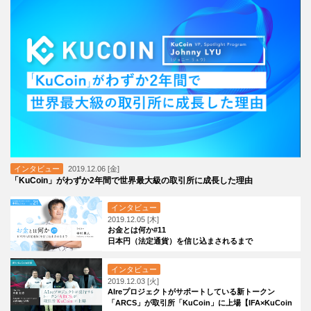
インタビュー
2019.12.06 [金]
「KuCoin」がわずか2年間で世界最大級の取引所に成長した理由
インタビュー
2019.12.05 [木]
お金とは何か#11
日本円（法定通貨）を信じ込まされるまで
インタビュー
2019.12.03 [火]
AIreプロジェクトがサポートしている新トークン
「ARCS」が取引所「KuCoin」に上場【IFA×KuCoin