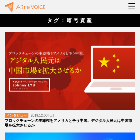
タグ：暗号資産
インタビュー
2019.12.08 [日]
ブロックチェーンの主導権をアメリカと争う中国。デジタル人民元は中国市
場を拡大させるか