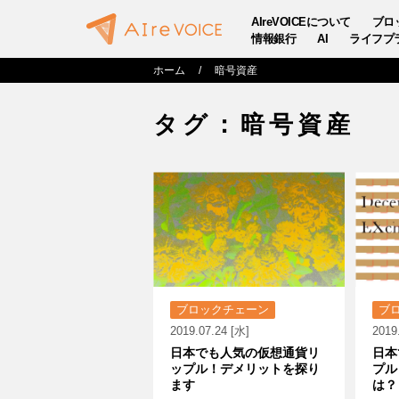
AIreVOICEについて
ブロ
情報銀行
AI
ライフプ
ホーム
暗号資産
タグ：暗号資産
ブロックチェーン
ブ
2019.07.24 [水]
2019
日本でも人気の仮想通貨リ
日本
ップル！デメリットを探り
プル
ます
は？