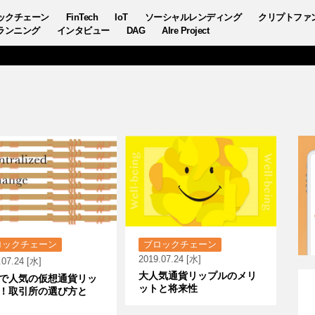
ックチェーン
FinTech
IoT
ソーシャルレンディング
クリプトファ
ランニング
インタビュー
DAG
AIre Project
ロックチェーン
ブロックチェーン
2019.07.24 [水]
.07.24 [水]
大人気通貨リップルのメリ
で人気の仮想通貨リッ
ットと将来性
！取引所の選び方と