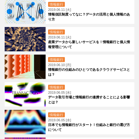
情報銀行
2019.06.11 [火]
情報信託制度ってなに？データの活用と個人情報のあ
り方
情報銀行
2019.06.11 [火]
産業データから新しいサービスを！情報銀行と個人情
報管理について
情報銀行
2019.06.10 [月]
情報銀行の仕組みのひとつであるクラウドサービスと
は？
情報銀行
2019.06.05 [水]
データ取引市場と情報銀行の連携することによる影響
とは？
情報銀行
2019.06.05 [水]
日本でも情報銀行がスタート！仕組みと銀行の選び方
について