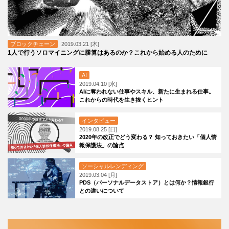
ブロックチェーン
2019.03.21 [木]
1人で行うソロマイニングに勝算はあるのか？これから始める人のために
AI
2019.04.10 [水]
AIに奪われない仕事やスキル、新たに生まれる仕事。
これからの時代を生き抜くヒント
インタビュー
2019.08.25 [日]
2020年の改正でどう変わる？ 知っておきたい「個人情
報保護法」の論点
ソーシャルレンディング
2019.03.04 [月]
PDS（パーソナルデータストア）とは何か？情報銀行
との違いについて