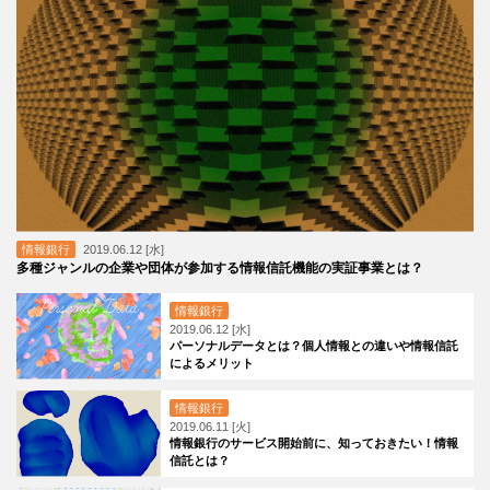
情報銀行
2019.06.12 [水]
多種ジャンルの企業や団体が参加する情報信託機能の実証事業とは？
情報銀行
2019.06.12 [水]
パーソナルデータとは？個人情報との違いや情報信託
によるメリット
情報銀行
2019.06.11 [火]
情報銀行のサービス開始前に、知っておきたい！情報
信託とは？