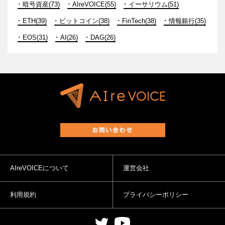
暗号資産(73)
AIreVOICE(55)
イーサリウム(51)
ETH(39)
ビットコイン(38)
FinTech(38)
情報銀行(35)
EOS(31)
AI(26)
DAG(26)
AIreVOICEについて
運営会社
利用規約
プライバシーポリシー