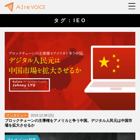
タグ：IEO
インタビュー
2019.12.08 [日]
ブロックチェーンの主導権をアメリカと争う中国。デジタル人民元は中国市
場を拡大させるか