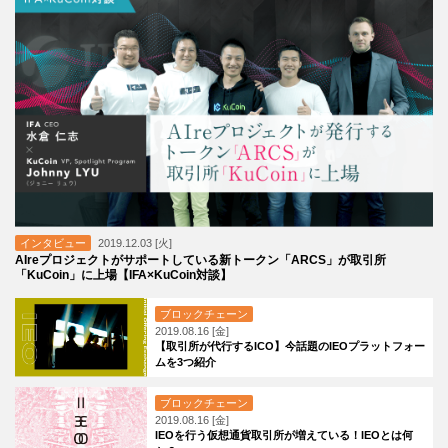
インタビュー
2019.12.03 [火]
AIreプロジェクトがサポートしている新トークン「ARCS」が取引所
「KuCoin」に上場【IFA×KuCoin対談】
ブロックチェーン
2019.08.16 [金]
【取引所が代行するICO】今話題のIEOプラットフォー
ムを3つ紹介
ブロックチェーン
2019.08.16 [金]
IEOを行う仮想通貨取引所が増えている！IEOとは何