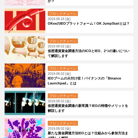
か？
ブロックチェーン
2019.08.16 [金]
OKexのIEOプラットフォーム！OK JumpStartとは？
ブロックチェーン
2019.08.02 [金]
仮想通貨資金調達方法のICOとIEO、2つの違いについ
て解説します
ブロックチェーン
2019.08.02 [金]
IEOブームの火付け役！バイナンスの「Binance
Launchpad」とは
ブロックチェーン
2019.08.02 [金]
仮想通貨資金調達の新常識？IEOの特徴やメリットを
解説します
ブロックチェーン
2019.08.02 [金]
新たな資金調達方法IEOとは？仕組みから参加方法ま
で詳しく解説