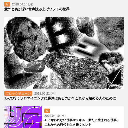
AI
2019.04.15 [月]
意外と奥が深い音声読み上げソフトの世界
ブロックチェーン
2019.03.21 [木]
1人で行うソロマイニングに勝算はあるのか？これから始める人のために
AI
2019.04.10 [水]
AIに奪われない仕事やスキル、新たに生まれる仕事。
これからの時代を生き抜くヒント