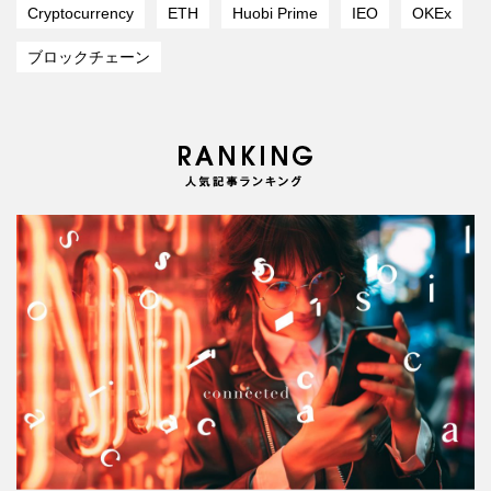
Cryptocurrency
ETH
Huobi Prime
IEO
OKEx
ブロックチェーン