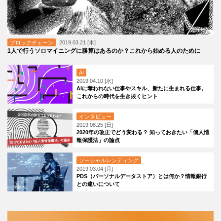
ブロックチェーン
2019.03.21 [木]
1人で行うソロマイニングに勝算はあるのか？これから始める人のために
AI
2019.04.10 [水]
AIに奪われない仕事やスキル、新たに生まれる仕事。
これからの時代を生き抜くヒント
インタビュー
2019.08.25 [日]
2020年の改正でどう変わる？ 知っておきたい「個人情
報保護法」の論点
ソーシャルレンディング
2019.03.04 [月]
PDS（パーソナルデータストア）とは何か？情報銀行
との違いについて