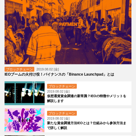
ブロックチェーン
2019.08.02 [金]
IEOブームの火付け役！バイナンスの「Binance Launchpad」とは
ブロックチェーン
2019.08.02 [金]
仮想通貨資金調達の新常識？IEOの特徴やメリットを
解説します
ブロックチェーン
2019.08.02 [金]
新たな資金調達方法IEOとは？仕組みから参加方法ま
で詳しく解説