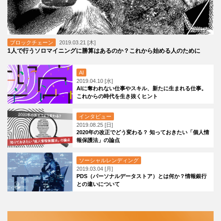
ブロックチェーン
2019.03.21 [木]
1人で行うソロマイニングに勝算はあるのか？これから始める人のために
AI
2019.04.10 [水]
AIに奪われない仕事やスキル、新たに生まれる仕事。
これからの時代を生き抜くヒント
インタビュー
2019.08.25 [日]
2020年の改正でどう変わる？ 知っておきたい「個人情
報保護法」の論点
ソーシャルレンディング
2019.03.04 [月]
PDS（パーソナルデータストア）とは何か？情報銀行
との違いについて