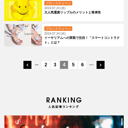
ブロックチェーン
2019.07.24 [水]
大人気通貨リップルのメリットと将来性
ブロックチェーン
2019.07.24 [水]
イーサリアムへの実装で注目！「スマートコントラク
ト」とは？
...
…
2
3
4
5
6