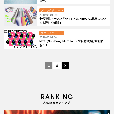
ブロックチェーン
2019.08.01 [木]
非代替性トークン「NFT」とは？ERC721規格につい
ても詳しく解説！
ブロックチェーン
2019.08.01 [木]
NFT（Non-Fungible Token）で仮想通貨は変化す
る！？
1
2