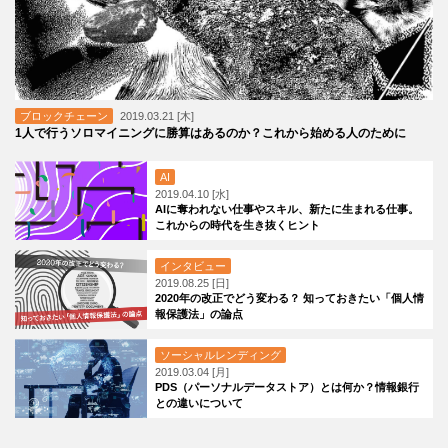
ブロックチェーン
2019.03.21 [木]
1人で行うソロマイニングに勝算はあるのか？これから始める人のために
AI
2019.04.10 [水]
AIに奪われない仕事やスキル、新たに生まれる仕事。
これからの時代を生き抜くヒント
インタビュー
2019.08.25 [日]
2020年の改正でどう変わる？ 知っておきたい「個人情
報保護法」の論点
ソーシャルレンディング
2019.03.04 [月]
PDS（パーソナルデータストア）とは何か？情報銀行
との違いについて