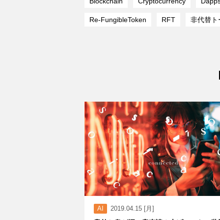
Blockchain
Cryptocurrency
Dapp
Re-FungibleToken
RFT
非代替ト
AI
2019.04.15 [月]