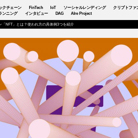
ックチェーン
FinTech
IoT
ソーシャルレンディング
クリプトファ
ランニング
インタビュー
DAG
AIre Project
ン「NFT」とは？使われ方の具体例3つを紹介