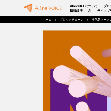
AIreVOICEについて
ブロ
情報銀行
AI
ライフプ
ホーム
ブロックチェーン
非代替トーク