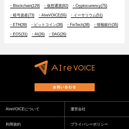
Blockchain(129)
仮想通貨(82)
Cryptocurrency(75)
暗号資産(73)
AIreVOICE(55)
イーサリウム(51)
ETH(39)
ビットコイン(38)
FinTech(38)
情報銀行(35)
EOS(31)
AI(26)
DAG(26)
AIreVOICEについて
運営会社
利用規約
プライバシーポリシー