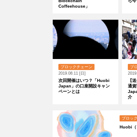
Blockchain
ら今
Coffeehouse」
ブロックチェーン
ブ
2019.08.11 [日]
2019
次回開催はいつ？「Huobi
【送
Japan」の口座開設キャン
通貨
ペーンとは
Ja
介
ブロッ
Huob