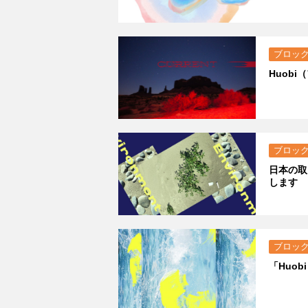
ブロッ
Huob
ブロッ
日本の取
します
ブロッ
「Huo