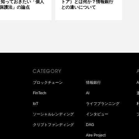
 知っておきたい「個人
トア）とは何か？情報銀行
保護法」の論点
との違いについて
ブロックチェーン
情報銀行
FinTech
AI
IoT
ライフプランニング
ソーシャルレンディング
インタビュー
クリプトファンディング
DAG
AIre Project