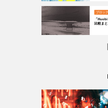
ブロッ
「Huo
比較まと