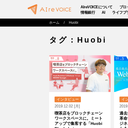
AIreVOICEについて
ブロ
情報銀行
AI
ライフプ
ホーム
Huobi
タグ：Huobi
インタビュー
イ
2019.12.02 [月]
2019
喫茶店をブロックチェーン
過去
ワークスペースに。ミート
革命
アップで集客する「Huobi
ジネ