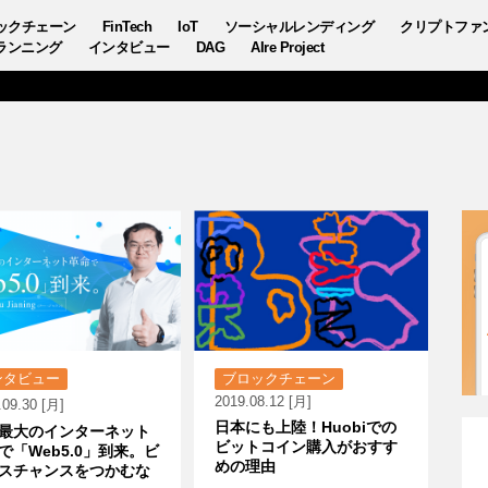
ックチェーン
FinTech
IoT
ソーシャルレンディング
クリプトファ
ランニング
インタビュー
DAG
AIre Project
ンタビュー
ブロックチェーン
2019.08.12 [月]
.09.30 [月]
日本にも上陸！Huobiでの
最大のインターネット
ビットコイン購入がおすす
で「Web5.0」到来。ビ
めの理由
スチャンスをつかむな