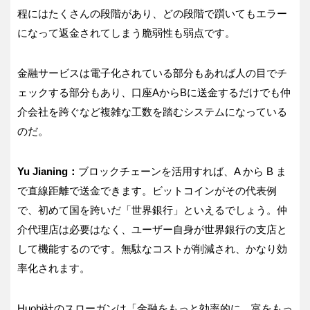
程にはたくさんの段階があり、どの段階で躓いてもエラー
になって返金されてしまう脆弱性も弱点です。
金融サービスは電子化されている部分もあれば人の目でチ
ェックする部分もあり、口座AからBに送金するだけでも仲
介会社を跨ぐなど複雑な工数を踏むシステムになっている
のだ。
Yu Jianing：
ブロックチェーンを活用すれば、A から B ま
で直線距離で送金できます。ビットコインがその代表例
で、初めて国を跨いだ「世界銀行」といえるでしょう。仲
介代理店は必要はなく、ユーザー自身が世界銀行の支店と
して機能するのです。無駄なコストが削減され、かなり効
率化されます。
Huobi社のスローガンは「金融をもっと効率的に、富をもっ