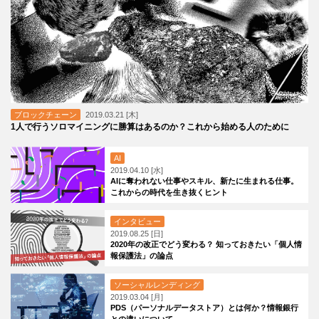
ブロックチェーン
2019.03.21 [木]
1人で行うソロマイニングに勝算はあるのか？これから始める人のために
AI
2019.04.10 [水]
AIに奪われない仕事やスキル、新たに生まれる仕事。
これからの時代を生き抜くヒント
インタビュー
2019.08.25 [日]
2020年の改正でどう変わる？ 知っておきたい「個人情
報保護法」の論点
ソーシャルレンディング
2019.03.04 [月]
PDS（パーソナルデータストア）とは何か？情報銀行