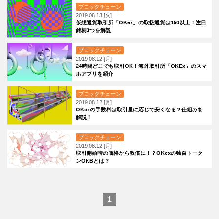
ブロックチェーン
2019.08.13 [火]
仮想通貨取引所「OKex」の取扱通貨は150以上！注目
銘柄3つを解説
ブロックチェーン
2019.08.12 [月]
24時間どこでも取引OK！海外取引所「OKEx」のスマ
ホアプリを紹介
ブロックチェーン
2019.08.12 [月]
OKexの手数料は取引量に応じて安くなる？仕組みを
解説！
ブロックチェーン
2019.08.12 [月]
取引開始時の価格から数倍に！？OKexの独自トーク
ンOKBとは？
1