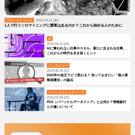
ブロックチェーン
2019.03.21 [木]
1人で行うソロマイニングに勝算はあるのか？これから始める人のために
AI
2019.04.10 [水]
AIに奪われない仕事やスキル、新たに生まれる仕事。
これからの時代を生き抜くヒント
インタビュー
2019.08.25 [日]
2020年の改正でどう変わる？ 知っておきたい「個人情
報保護法」の論点
ソーシャルレンディング
2019.03.04 [月]
PDS（パーソナルデータストア）とは何か？情報銀行
との違いについて